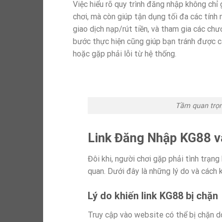
Việc hiểu rõ quy trình đăng nhập không chỉ
chơi, mà còn giúp tận dụng tối đa các tính
giao dịch nạp/rút tiền, và tham gia các ch
bước thực hiện cũng giúp bạn tránh được c
hoặc gặp phải lỗi từ hệ thống.
Tầm quan trọn
Link Đăng Nhập KG88 và
Đôi khi, người chơi gặp phải tình trạ
quan. Dưới đây là những lý do và cách 
Lý do khiến link KG88 bị chặn
Truy cập vào website có thể bị chặn d