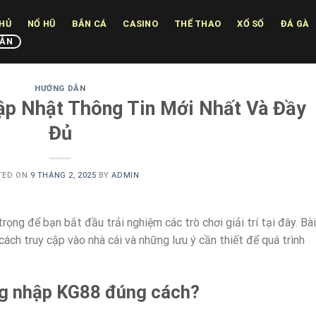
HỦ
NỔ HŨ
BẮN CÁ
CASINO
THỂ THAO
XỔ SỐ
ĐÁ GÀ
DẪN
HƯỚNG DẪN
p Nhật Thông Tin Mới Nhất Và Đầy
Đủ
TED ON
9 THÁNG 2, 2025
BY
ADMIN
rọng để bạn bắt đầu trải nghiệm các trò chơi giải trí tại đây. Bài
cách truy cập vào nhà cái và những lưu ý cần thiết để quá trình
ng nhập KG88 đúng cách?