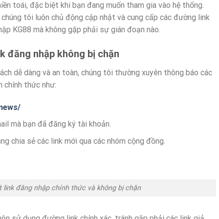
iền toái, đặc biệt khi bạn đang muốn tham gia vào hệ thống.
, chúng tôi luôn chủ động cập nhật và cung cấp các đường link
nhập KG88 mà không gặp phải sự gián đoạn nào.
nk đăng nhập không bị chặn
ách dễ dàng và an toàn, chúng tôi thường xuyên thông báo các
 chính thức như:
.news/
email mà bạn đã đăng ký tài khoản.
cũng chia sẻ các link mới qua các nhóm cộng đồng.
t link đăng nhập chính thức và không bị chặn
uôn sử dụng đường link chính xác, tránh gặp phải các link giả