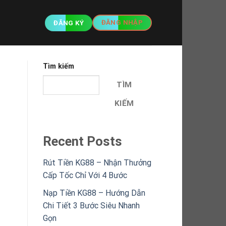
ĐĂNG NHẬP
ĐĂNG KÝ
Tìm kiếm
TÌM
KIẾM
Recent Posts
Rút Tiền KG88 – Nhận Thưởng
Cấp Tốc Chỉ Với 4 Bước
Nạp Tiền KG88 – Hướng Dẫn
Chi Tiết 3 Bước Siêu Nhanh
Gọn